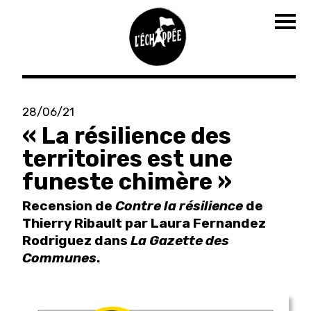
Tog
navi
Aller
au
28/06/21
contenu
« La résilience des
principal
territoires est une
funeste chimère »
Recension de
Contre la résilience
de
Thierry Ribault par Laura Fernandez
Rodriguez dans
La Gazette des
Communes
.