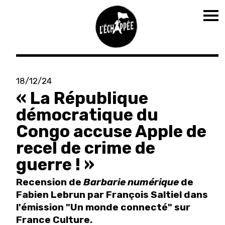
Tog
nav
Aller
au
18/12/24
contenu
« La République
principal
démocratique du
Congo accuse Apple de
recel de crime de
guerre ! »
Recension de
Barbarie numérique
de
Fabien Lebrun par François Saltiel dans
l'émission "Un monde connecté" sur
France Culture.