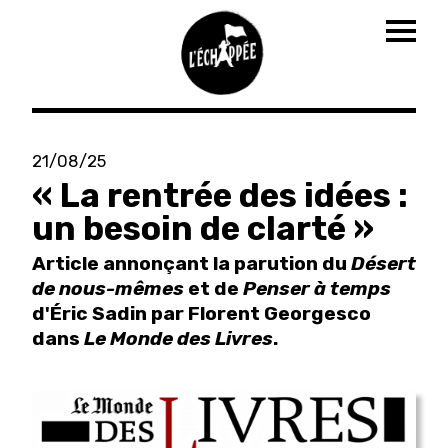
Togg
navig
Aller
au
21/08/25
contenu
« La rentrée des idées :
principal
un besoin de clarté »
Article annonçant la parution du
Désert
de nous-mêmes
et de
Penser à temps
d'Éric Sadin par Florent Georgesco
dans
Le Monde des Livres
.