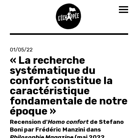
Togg
navig
Aller
au
01/05/22
contenu
« La recherche
principal
systématique du
confort constitue la
caractéristique
fondamentale de notre
époque »
Recension d'
Homo confort
de Stefano
Boni par Frédéric Manzini dans
Philosophie Magazine
(mai 2022,