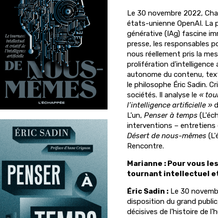
Le 30 novembre 2022, ChatG
états-unienne OpenAI. La pla
générative (IAg) fascine i
presse, les responsables pol
nous réellement pris la mes
prolifération d'intelligence
autonome du contenu, text
le philosophe Éric Sadin. Cr
sociétés. Il analyse le
« tou
l’intelligence artificielle »
d
L'un,
Penser à temps
(L'éc
interventions – entretiens e
Désert de nous-mêmes
(L
Rencontre.
Marianne :
Pour vous le
tournant intellectuel et
Éric Sadin :
Le 30 novembr
disposition du grand public
décisives de l'histoire de l