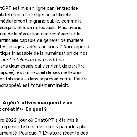
PT est mis en ligne par l'entreprise
teforme d'intelligence artificielle
mmédiatement le grand public, comme la
itiques et les intellectuels. Mais avons-
ure de la révolution que représentait la
 artificielle capable de générer de manière
es, images, vidéos ou sons ? Non, répond
itique inlassable de la numérisation de nos
rnant intellectuel et créatif de
ans deux essais qui viennent de paraître.
happée)
,
est un recueil de ses meilleures
t tribunes – dans la presse écrite. L'autre,
'échappée)
,
est totalement inédit.
s IA génératives marquent « un
 créatif ». En quoi ?
e 2022, jour où ChatGPT a été mis à
, représente l’une des dates parmi les plus
'humanité. Pourquoi ? L'histoire récente des