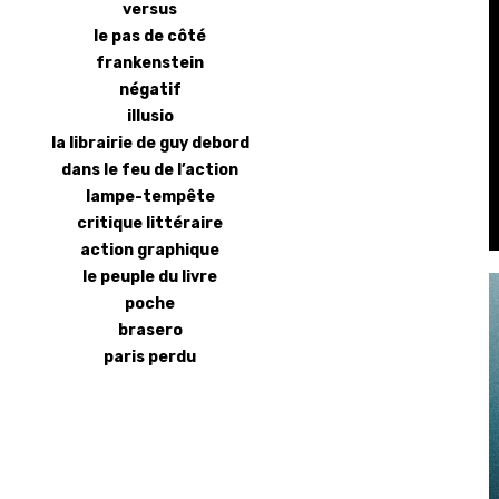
versus
le pas de côté
frankenstein
négatif
illusio
la librairie de guy debord
dans le feu de l’action
lampe-tempête
critique littéraire
action graphique
le peuple du livre
poche
brasero
paris perdu