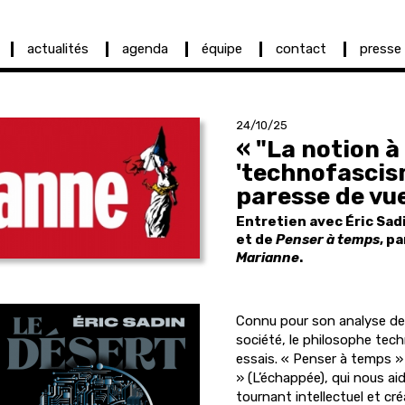
actualités
agenda
équipe
contact
presse
24/10/25
« "La notion à
'technofascism
paresse de vue
Entretien avec Éric Sad
et de
Penser à temps
, p
Marianne
.
Connu pour son analyse de
société, le philosophe tech
essais. « Penser à temps 
» (L’échappée), qui nous a
tournant intellectuel et créat