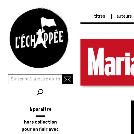
Navigation
titres
auteurs
principale
Aller
au
contenu
principal
Recherche
Rechercher
à paraître
Menu
latéral
hors collection
pour en finir avec