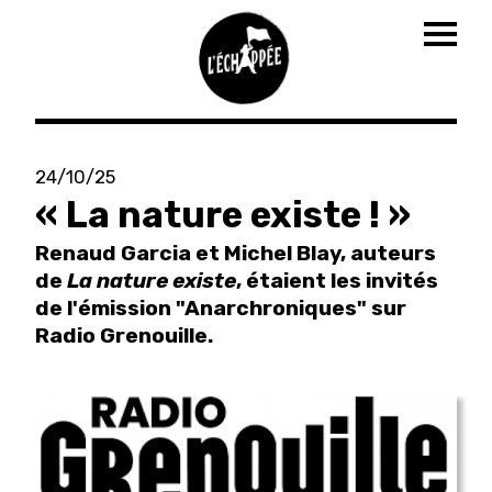
Togg
navig
Aller
au
24/10/25
contenu
« La nature existe ! »
principal
Renaud Garcia et Michel Blay, auteurs
de
La nature existe
, étaient les invités
de l'émission "Anarchroniques" sur
Radio Grenouille.