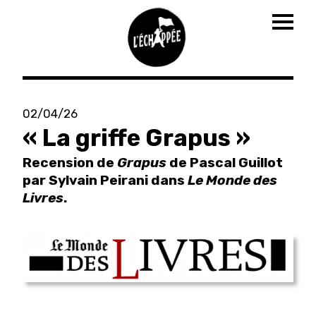
Togg
navig
Aller
au
02/04/26
contenu
« La griffe Grapus »
principal
Recension de
Grapus
de Pascal Guillot
par Sylvain Peirani dans
Le Monde des
Livres
.