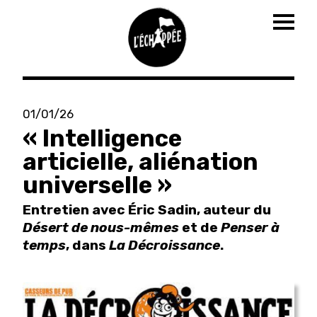
Togg
navig
Aller
au
01/01/26
contenu
« Intelligence
principal
articielle, aliénation
universelle »
Entretien avec Éric Sadin, auteur du
Désert de nous-mêmes
et de
Penser à
temps
, dans
La Décroissance
.