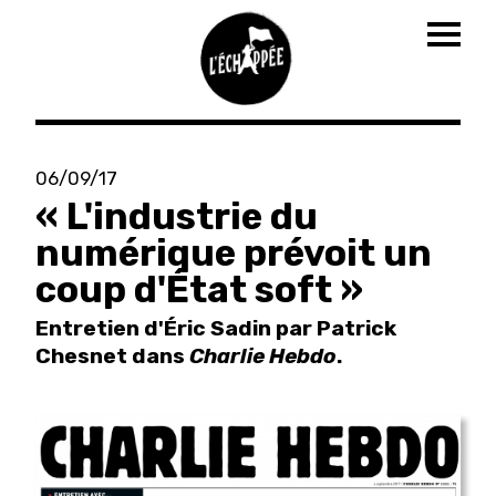
Togg
navig
Aller
au
06/09/17
contenu
« L'industrie du
principal
numérique prévoit un
coup d'État soft »
Entretien d'Éric Sadin par Patrick
Chesnet dans
Charlie Hebdo
.