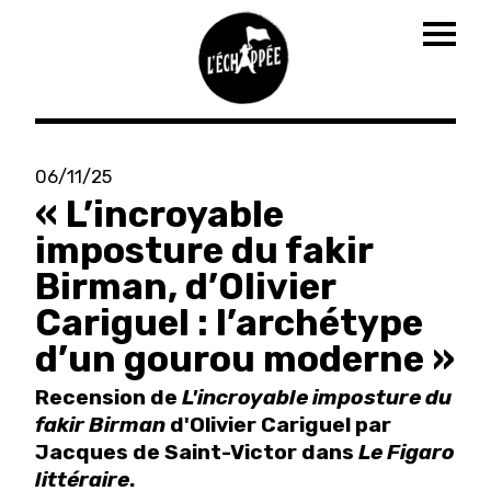
Togg
navig
Aller
au
06/11/25
contenu
« L’incroyable
principal
imposture du fakir
Birman, d’Olivier
Cariguel : l’archétype
d’un gourou moderne »
Recension de
L'incroyable imposture du
fakir Birman
d'Olivier Cariguel par
Jacques de Saint-Victor dans
Le Figaro
littéraire
.