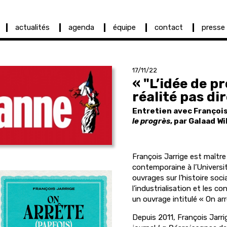
actualités
agenda
équipe
contact
presse
17/11/22
« "L’idée de p
réalité pas di
Entretien avec François
le progrès
, par Galaad W
François Jarrige est maître
contemporaine à l’Universit
ouvrages sur l’histoire soc
l’industrialisation et les c
un ouvrage intitulé « On arr
Depuis 2011, François Jarri