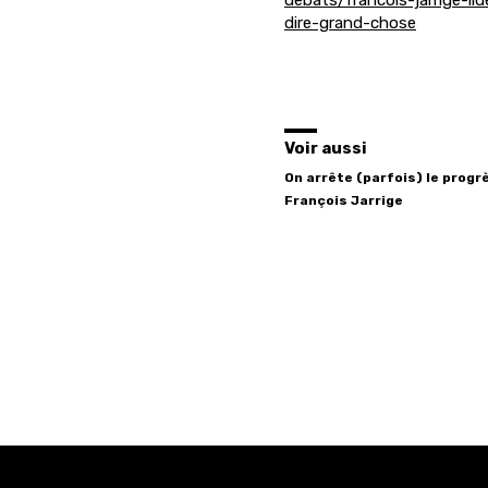
debats/francois-jarrige-li
dire-grand-chose
Voir aussi
On arrête (parfois) le progr
François
Jarrige