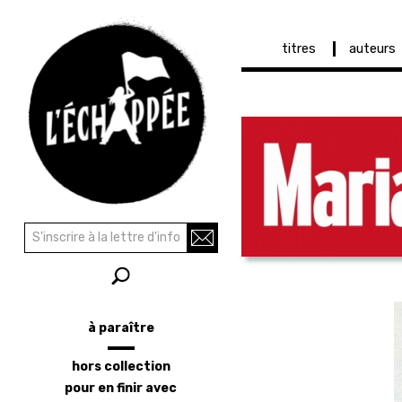
Navigation
titres
auteurs
principale
Aller
au
contenu
principal
Recherche
Rechercher
à paraître
Menu
latéral
hors collection
pour en finir avec