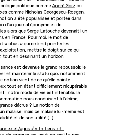
’écologie politique comme
André Gorz
ou
oxes comme Nicholas Georgescu-Roegen.
 notion a été popularisée et portée dans
tion d’un journal éponyme et de
les alors que
Serge Latouche
devenait l’un
ns en France. Pour moi, le mot de
t « obus » qui entend pointer les
’exploitation, mettre le doigt sur ce qui
er, tout en dessinant un horizon.
ssance est devenue le grand repoussoir, le
ayer et maintenir le statu quo, notamment
e notion vient de ce qu’elle pointe
eux tout en étant difficilement récupérable
t : notre mode de vie est intenable, la
nsommation nous conduisent à l'abîme,
rande décrue ? La notion de
 un malaise, mais ce malaise lui-même est
dité et de son utilité (...).
anne.net/agora/entretiens-et-