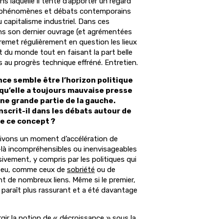
ns laquelle il tente d’apporter un regard
s, phénomènes et débats contemporains
 capitalisme industriel. Dans ces
ns son dernier ouvrage (et agrémentées
 il remet régulièrement en question les lieux
 du monde tout en faisant la part belle
au progrès technique effréné. Entretien.
ce semble être l’horizon politique
 qu’elle a toujours mauvaise presse
une grande partie de la gauche.
nscrit-il dans les débats autour de
de ce concept ?
ivons un moment d’accélération de
e-là incompréhensibles ou inenvisageables
ivement, y compris par les politiques qui
e peu, comme ceux de
sobriété
ou de
t de nombreux liens. Même si le premier,
, paraît plus rassurant et a été davantage
gir la notion de « décroissance » sous la