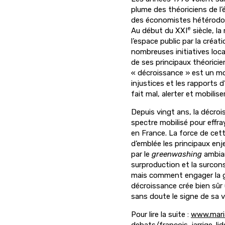
plume des théoriciens de l
des économistes hétérod
e
Au début du XXI
siècle, la
l’espace public par la créa
nombreuses initiatives loca
de ses principaux théoricie
« décroissance » est un mo
injustices et les rapports d
fait mal, alerter et mobilis
Depuis vingt ans, la décroi
spectre mobilisé pour effr
en France. La force de cett
d’emblée les principaux enj
par le
greenwashing
ambian
surproduction et la surco
mais comment engager la g
décroissance crée bien sûr
sans doute le signe de sa vali
Pour lire la suite :
www.mari