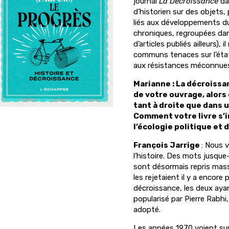
journal
La Décroissance
da
d’historien sur des objet
liés aux développements du
chroniques, regroupées da
d’articles publiés ailleurs),
communs tenaces sur l’état
aux résistances méconnues 
Marianne :
La décroissan
de votre ouvrage, alors
tant à droite que dans 
Comment votre livre s’i
l’écologie politique et 
François Jarrige
:
Nous v
l’histoire. Des mots jusqu
sont désormais repris mass
les rejetaient il y a encor
décroissance, les deux ayan
popularisé par Pierre Rabhi
adopté.
Les années 1970 voient sur