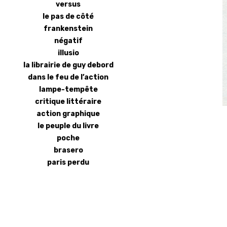
versus
le pas de côté
frankenstein
négatif
illusio
la librairie de guy debord
dans le feu de l’action
lampe-tempête
critique littéraire
action graphique
le peuple du livre
poche
brasero
paris perdu