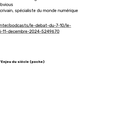
Obvious
crivain, spécialiste du monde numérique
inter/podcasts/le-debat-du-7-10/le-
di-11-decembre-2024-5249670
 l'Enjeu du siècle (poche)