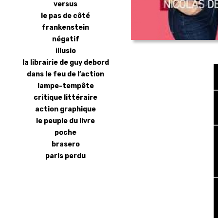
versus
le pas de côté
frankenstein
négatif
illusio
la librairie de guy debord
dans le feu de l’action
lampe-tempête
critique littéraire
action graphique
le peuple du livre
poche
brasero
paris perdu