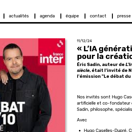
actualités
agenda
équipe
contact
presse
11/12/24
« L’IA générat
pour la créati
Éric Sadin, auteur de
L'I
siècle
, était l'invité d
l'émission "Le débat du 
Nos invités sont Hugo Case
artificielle et co-fondateur 
Sadin, philosophe, spécial
Avec
Hugo Caselles-Dupré,
Ch