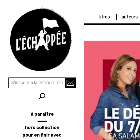
Navigation
titres
auteurs
principale
Aller
au
contenu
principal
Recherche
Rechercher
à paraître
Menu
latéral
hors collection
pour en finir avec