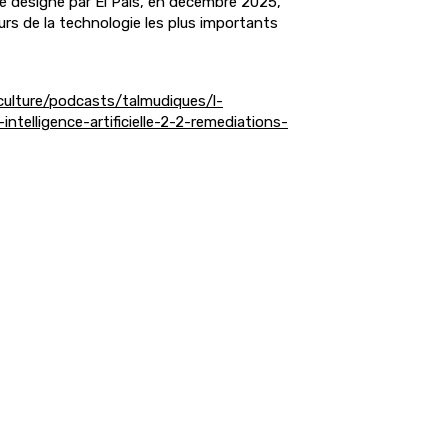
été désigné par El Pais, en décembre 2025,
rs de la technologie les plus importants
culture/podcasts/talmudiques/l-
ntelligence-artificielle-2-2-remediations-