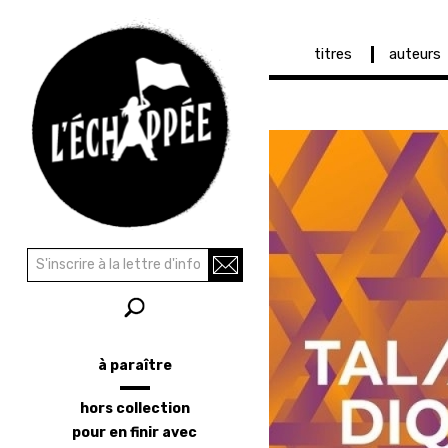
Navigation
titres
auteurs
principale
Aller
au
contenu
principal
Recherche
Rechercher
à paraître
Menu
latéral
hors collection
pour en finir avec