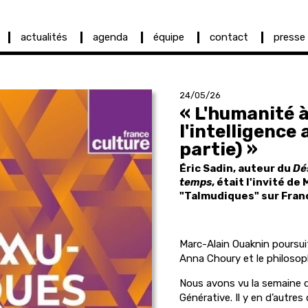
actualités
agenda
équipe
contact
presse
24/05/26
« L'humanité à
l'intelligence 
partie) »
Éric Sadin, auteur du
Dé
temps
, était l'invité d
"Talmudiques" sur Fran
Marc-Alain Ouaknin poursui
Anna Choury et le philosop
Nous avons vu la semaine de
Générative. Il y en d’autre