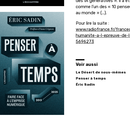
des IA génératives ». Il a 
comme l’un des « 10 penseu
au monde » (...).
Pour lire la suite :
www.radiofrance.fr/france
humanite-a-l-epreuve-de-l-i
5696273
Voir aussi
Le Désert de nous-mêmes
Penser à temps
Éric
Sadin