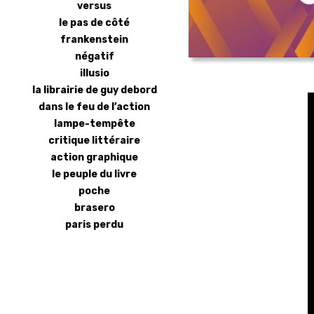
versus
le pas de côté
frankenstein
négatif
illusio
la librairie de guy debord
dans le feu de l’action
lampe-tempête
critique littéraire
action graphique
le peuple du livre
poche
brasero
paris perdu