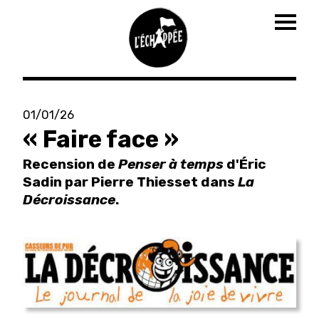
Togg
navig
Aller
au
01/01/26
contenu
« Faire face »
principal
Recension de
Penser à temps
d'Éric
Sadin par Pierre Thiesset dans
La
Décroissance
.