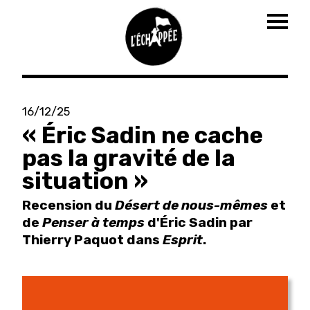
Togg
navig
Aller
au
16/12/25
contenu
« Éric Sadin ne cache
principal
pas la gravité de la
situation »
Recension du
Désert de nous-mêmes
et
de
Penser à temps
d'Éric Sadin par
Thierry Paquot dans
Esprit
.