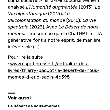
sur la société. Ainsi a-t-il successivement
analysé
L’Humanité augmentée
(2013),
La
Vie algorithmique
(2015),
La
Silicolonisation du monde
(2016),
La Vie
spectrale
(2023). Avec
Le Désert de nous-
mêmes
, il mesure ce que le ChatGPT et l’IA
générative font à notre esprit, de manière
irréversible (...).
Pour lire la suite
:
www.esprit.presse.fr/actualite-des-
livres/thierry-paquot/le-desert-de-nous-
memes-d-eric-sadin-46395
Voir aussi
Le Désert de nous-mêmes