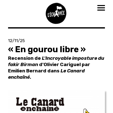
Togg
navig
Aller
au
12/11/25
contenu
« En gourou libre »
principal
Recension de
L'Incroyable imposture du
fakir Birman
d'Olivier Cariguel par
Emilien Bernard dans
Le Canard
enchaîné
.