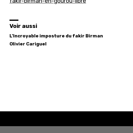
fakir-birman-en-gourou-libre
Voir aussi
L'Incroyable imposture du fakir Birman
Olivier
Cariguel