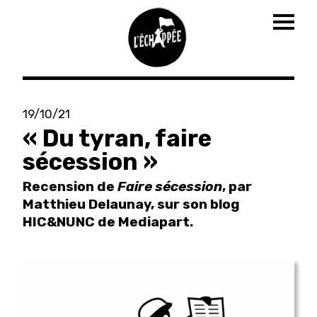
Togg
navig
Aller
au
19/10/21
contenu
« Du tyran, faire
principal
sécession »
Recension de
Faire sécession
, par
Matthieu Delaunay, sur son blog
HIC&NUNC de Mediapart.