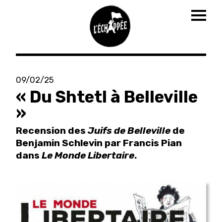
Togg
navig
Aller
au
09/02/25
contenu
« Du Shtetl à Belleville
principal
»
Recension des
Juifs de Belleville
de
Benjamin Schlevin par Francis Pian
dans
Le Monde Libertaire
.