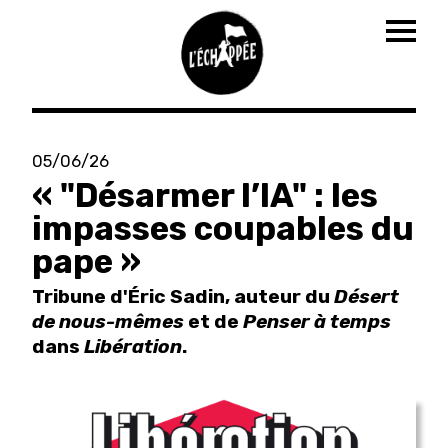
Togg
navig
Aller
au
05/06/26
contenu
« "Désarmer l’IA" : les
principal
impasses coupables du
pape »
Tribune d'Éric Sadin, auteur du
Désert
de nous-mêmes
et de
Penser à temps
dans
Libération
.