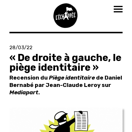
Togg
navig
Aller
au
28/03/22
contenu
« De droite à gauche, le
principal
piège identitaire »
Recension du
Piège identitaire
de Daniel
Bernabé par Jean-Claude Leroy sur
Mediapart
.