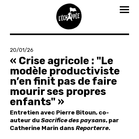
Togg
navig
Aller
au
20/01/26
contenu
« Crise agricole : "Le
principal
modèle productiviste
n’en finit pas de faire
mourir ses propres
enfants" »
Entretien avec Pierre Bitoun, co-
auteur du
Sacrifice des paysans
, par
Catherine Marin dans
Reporterre
.