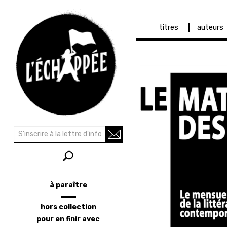
Navigation
titres
auteurs
principale
Aller
au
contenu
principal
Recherche
Rechercher
à paraître
Menu
latéral
hors collection
pour en finir avec