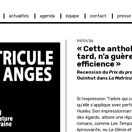
actualités
agenda
équipe
contact
presse
09/01/26
« Cette anthol
tard, n'a guèr
efficience »
Recension du
Prix du pr
Guinhut dans
La Matricu
Si l'expression "l'arbre qui
qu'elle s'applique avec per
Huxley. Son impressionna
des égards, arbore une répu
romans, comme
Les Temps
éprouvante, ou
Le Génie et