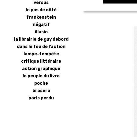
versus
le pas de côté
frankenstein
négatif
illusio
la librairie de guy debord
dans le feu de l’action
lampe-tempête
critique littéraire
action graphique
le peuple du livre
poche
brasero
paris perdu