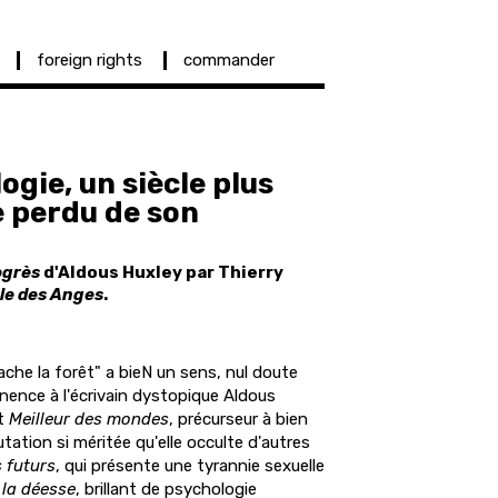
foreign rights
commander
ogie, un siècle plus
e perdu de son
ogrès
d'Aldous Huxley par Thierry
le des Anges
.
 cache la forêt" a bieN un sens, nul doute
tinence à l'écrivain dystopique Aldous
nt
Meilleur des mondes
, précurseur à bien
tation si méritée qu'elle occulte d'autres
 futurs
, qui présente une tyrannie sexuelle
 la déesse
, brillant de psychologie