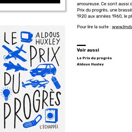
amoureuse. Ce sont aussi d
Prix du progrès, une brassé
1920 aux années 1960, le plu
Pour lire la suite :
www.lmda
Voir aussi
Le Prix du progrès
Aldous
Huxley