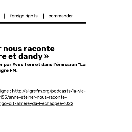
foreign rights
commander
r nous raconte
re et dandy »
r par Yves Tenret dans l'émission "La
igre FM.
ligne :
http://aligrefm.org/podcasts/la-vie-
155/anne-steiner-nous-raconte-
vigo-dit-almereyda-l-echappee-1022