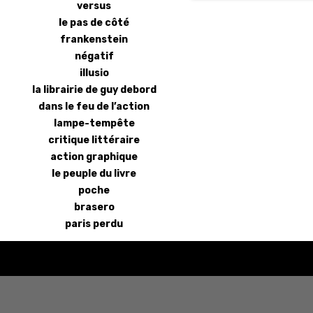
versus
le pas de côté
frankenstein
négatif
illusio
la librairie de guy debord
dans le feu de l’action
lampe-tempête
critique littéraire
action graphique
le peuple du livre
poche
brasero
paris perdu