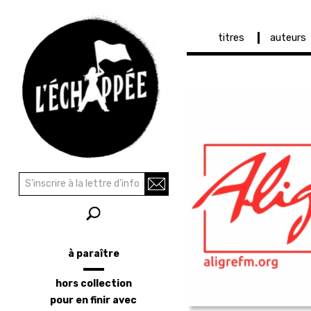
Navigation
titres
auteurs
principale
Aller
au
contenu
principal
Recherche
Rechercher
à paraître
Menu
latéral
hors collection
pour en finir avec