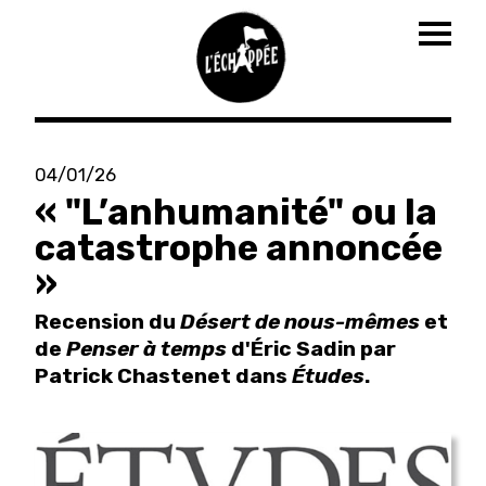
Togg
navig
Aller
au
04/01/26
contenu
« "L’anhumanité" ou la
principal
catastrophe annoncée
»
Recension du
Désert de nous-mêmes
et
de
Penser à temps
d'Éric Sadin par
Patrick Chastenet dans
Études
.