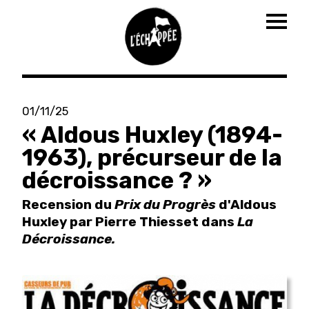
Togg
navig
Aller
au
01/11/25
contenu
« Aldous Huxley (1894-
principal
1963), précurseur de la
décroissance ? »
Recension du
Prix du Progrès
d'Aldous
Huxley par Pierre Thiesset dans
La
Décroissance.