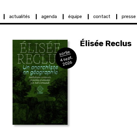
actualités
agenda
équipe
contact
presse
Élisée
Reclus
sortie
4 sept.
2026