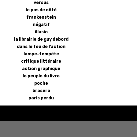
versus
le pas de côté
frankenstein
négatif
illusio
la librairie de guy debord
dans le feu de l’action
lampe-tempête
critique littéraire
action graphique
le peuple du livre
poche
brasero
paris perdu