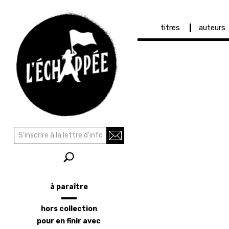
Navigation
titres
auteurs
principale
Aller
au
contenu
principal
Recherche
Rechercher
à paraître
Menu
latéral
hors collection
pour en finir avec